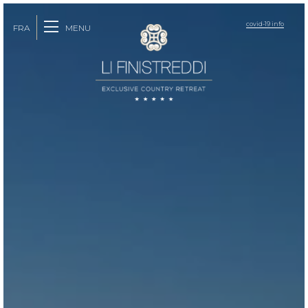
covid-19 info
MENU
FRA
ITA
ENG