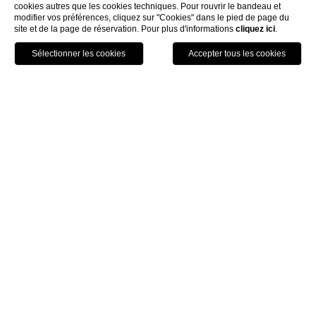
RÉSERVEZ UNE TABLE
cookies autres que les cookies techniques. Pour rouvrir le bandeau et
modifier vos préférences, cliquez sur "Cookies" dans le pied de page du
site et de la page de réservation. Pour plus d'informations
cliquez ici
.
voucher
HOME
CORALLIA
RÉSERVEZ UNE TABLE
prénom
*
ne
*