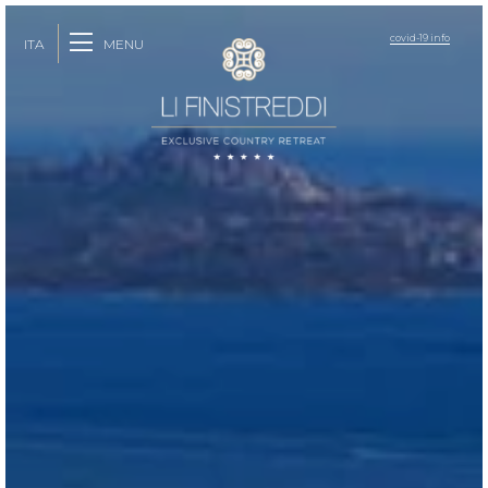
covid-19 info
MENU
ITA
ENG
FRA