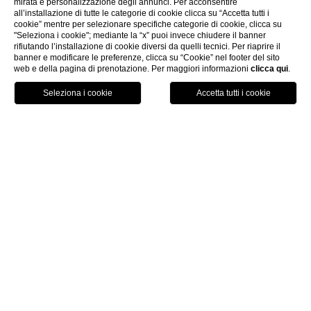
mirata e personalizzazione degli annunci. Per acconsentire
all’installazione di tutte le categorie di cookie clicca su “Accetta tutti i
cookie” mentre per selezionare specifiche categorie di cookie, clicca su
"Seleziona i cookie"; mediante la “x” puoi invece chiudere il banner
LAVORA CON NOI
rifiutando l’installazione di cookie diversi da quelli tecnici. Per riaprire il
banner e modificare le preferenze, clicca su “Cookie” nel footer del sito
web e della pagina di prenotazione. Per maggiori informazioni
clicca qui
.
voucher
HOME
LAVORA CON NOI
ON & ACCOGLIENZA
ionist
erge
Relation