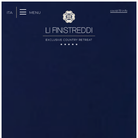
covid-19 info
MENU
ITA
ENG
FRA