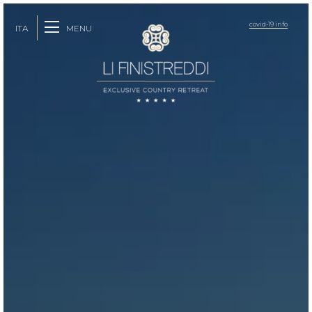
covid-19 info
MENU
ITA
ENG
FRA